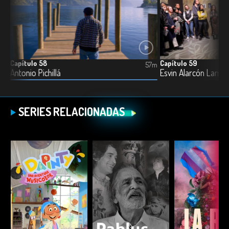
Capítulo 58
Capítulo 59
3m
57m
Antonio Pichillá
Esvin Alarcón Lam
SERIES RELACIONADAS