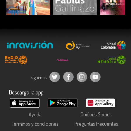
ESCUCHAR
ESCUCHAR
ESCUC
Síguenos
Descarga la app
Ayuda
Quiénes Somos
Términos y condiciones
Preguntas frecuentes