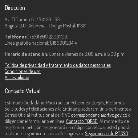
Dirección
Av. El Dorado Cr. 45 # 26 - 33
Bogotá D.C, Colombia - Código Postal: 111321
Teléfonos
(+57)(601) 2200700.
Línea gratuita nacional: 018000123414.
Horario de atención:
Lunes a viernes de 8:00 a.m. a 5:00 p.m.
Política de privacidad y tratamiento de datos personales
Condiciones de uso
Accesibilidad
Contacto Virtual
Estimado Ciudadano: Para radicar Peticiones, Quejas, Reclamos,
Solicitudes y Felicitaciones a la Entidad puede remitir lo pertinente al
Correo Oficial Institucional de RTVC
correspondencia@rtvc.gov.co
o
diligenciar el formulario en línea:
Contacto PQRSD
. Al momento de
registrar su petición, se generará un código con el cual usted podrá
realizar el seguimiento, para ello, ingrese a:
Seguimiento de PQRSD