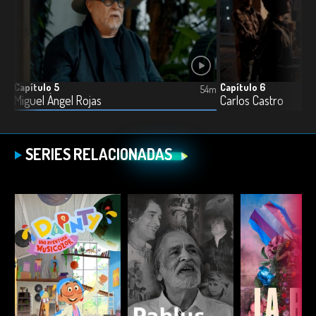
Capítulo 5
Capítulo 6
5m
54m
Miguel Ángel Rojas
Carlos Castro
SERIES RELACIONADAS