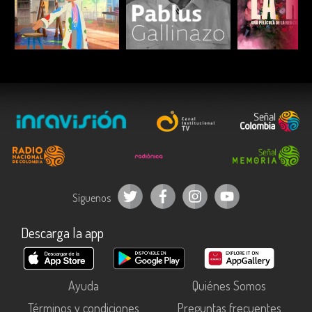
ESCUCHAR
ESCUCHAR
ESCUC
Síguenos
Descarga la app
Ayuda
Quiénes Somos
Términos y condiciones
Preguntas frecuentes