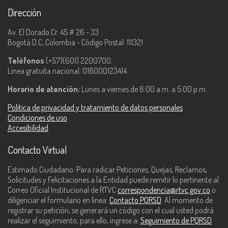
Dirección
Av. El Dorado Cr. 45 # 26 - 33
Bogotá D.C, Colombia - Código Postal: 111321
Teléfonos
(+57)(601) 2200700.
Línea gratuita nacional: 018000123414.
Horario de atención:
Lunes a viernes de 8:00 a.m. a 5:00 p.m.
Política de privacidad y tratamiento de datos personales
Condiciones de uso
Accesibilidad
Contacto Virtual
Estimado Ciudadano: Para radicar Peticiones, Quejas, Reclamos,
Solicitudes y Felicitaciones a la Entidad puede remitir lo pertinente al
Correo Oficial Institucional de RTVC
correspondencia@rtvc.gov.co
o
diligenciar el formulario en línea:
Contacto PQRSD
. Al momento de
registrar su petición, se generará un código con el cual usted podrá
realizar el seguimiento, para ello, ingrese a:
Seguimiento de PQRSD