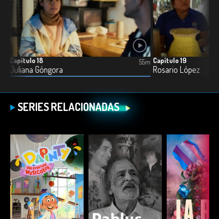
Capítulo 18
Capítulo 19
4m
55m
Juliana Góngora
Rosario López
SERIES RELACIONADAS