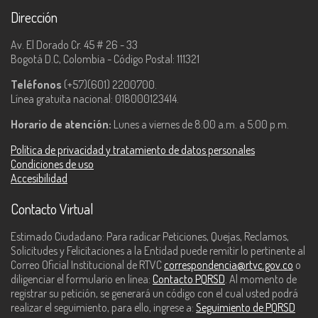
Dirección
Av. El Dorado Cr. 45 # 26 - 33
Bogotá D.C, Colombia - Código Postal: 111321
Teléfonos
(+57)(601) 2200700.
Línea gratuita nacional: 018000123414.
Horario de atención:
Lunes a viernes de 8:00 a.m. a 5:00 p.m.
Política de privacidad y tratamiento de datos personales
Condiciones de uso
Accesibilidad
Contacto Virtual
Estimado Ciudadano: Para radicar Peticiones, Quejas, Reclamos,
Solicitudes y Felicitaciones a la Entidad puede remitir lo pertinente al
Correo Oficial Institucional de RTVC
correspondencia@rtvc.gov.co
o
diligenciar el formulario en línea:
Contacto PQRSD
. Al momento de
registrar su petición, se generará un código con el cual usted podrá
realizar el seguimiento, para ello, ingrese a:
Seguimiento de PQRSD