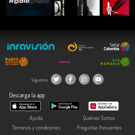
ESCUCHAR
ESCUCHAR
ESCUC
Síguenos
Descarga la app
Ayuda
Quiénes Somos
Términos y condiciones
Preguntas frecuentes