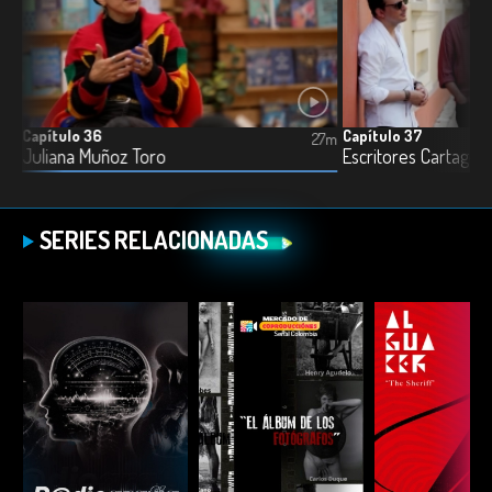
Capítulo 36
Capítulo 37
7m
27m
Juliana Muñoz Toro
Escritores Cartagen
SERIES RELACIONADAS