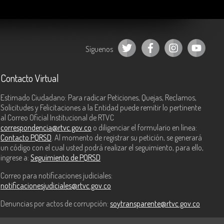
Síguenos
Contacto Virtual
Estimado Ciudadano: Para radicar Peticiones, Quejas, Reclamos,
Solicitudes y Felicitaciones a la Entidad puede remitir lo pertinente
al Correo Oficial Institucional de RTVC
correspondencia@rtvc.gov.co
o diligenciar el formulario en línea:
Contacto PQRSD
. Al momento de registrar su petición, se generará
un código con el cual usted podrá realizar el seguimiento, para ello,
ingrese a:
Seguimiento de PQRSD
Correo para notificaciones judiciales:
notificacionesjudiciales@rtvc.gov.co
Denuncias por actos de corrupción:
soytransparente@rtvc.gov.co