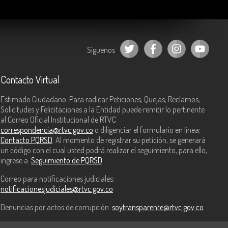
Síguenos
Contacto Virtual
Estimado Ciudadano: Para radicar Peticiones, Quejas, Reclamos,
Solicitudes y Felicitaciones a la Entidad puede remitir lo pertinente
al Correo Oficial Institucional de RTVC
correspondencia@rtvc.gov.co
o diligenciar el formulario en línea:
Contacto PQRSD
. Al momento de registrar su petición, se generará
un código con el cual usted podrá realizar el seguimiento, para ello,
ingrese a:
Seguimiento de PQRSD
Correo para notificaciones judiciales:
notificacionesjudiciales@rtvc.gov.co
Denuncias por actos de corrupción:
soytransparente@rtvc.gov.co