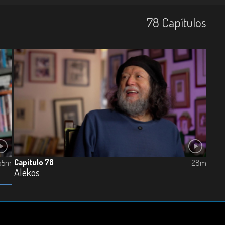
78
Capí­tulos
Capítulo 78
55m
28m
Alekos