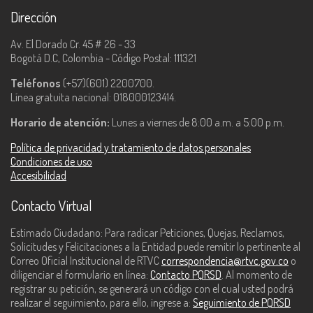
Dirección
Av. El Dorado Cr. 45 # 26 - 33
Bogotá D.C, Colombia - Código Postal: 111321
Teléfonos
(+57)(601) 2200700.
Línea gratuita nacional: 018000123414.
Horario de atención:
Lunes a viernes de 8:00 a.m. a 5:00 p.m.
Política de privacidad y tratamiento de datos personales
Condiciones de uso
Accesibilidad
Contacto Virtual
Estimado Ciudadano: Para radicar Peticiones, Quejas, Reclamos,
Solicitudes y Felicitaciones a la Entidad puede remitir lo pertinente al
Correo Oficial Institucional de RTVC
correspondencia@rtvc.gov.co
o
diligenciar el formulario en línea:
Contacto PQRSD
. Al momento de
registrar su petición, se generará un código con el cual usted podrá
realizar el seguimiento, para ello, ingrese a:
Seguimiento de PQRSD