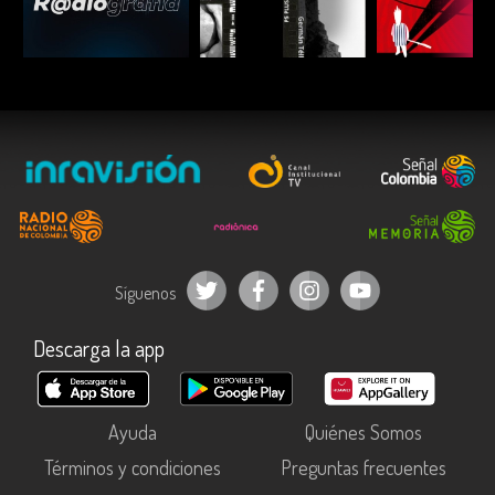
ESCUCHAR
ESCUCHAR
ESCUC
Síguenos
Descarga la app
Ayuda
Quiénes Somos
Términos y condiciones
Preguntas frecuentes