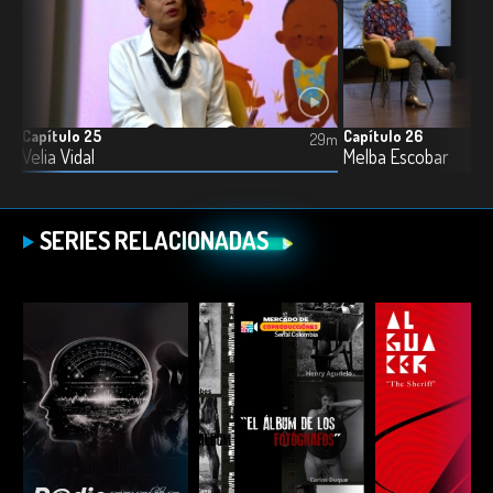
Capítulo 25
Capítulo 26
8m
29m
Velia Vidal
Melba Escobar
SERIES RELACIONADAS