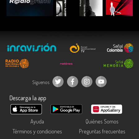
ESCUCHAR
ESCUCHAR
ESCUC
Síguenos
Descarga la app
Ayuda
Quiénes Somos
Términos y condiciones
Preguntas frecuentes