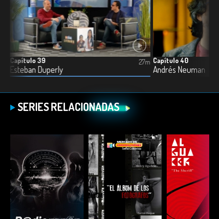
Capítulo 39
Capítulo 40
6m
27m
Esteban Duperly
Andrés Neuman
SERIES RELACIONADAS