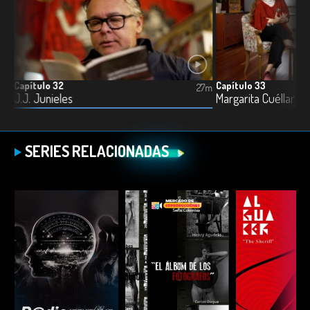
Capítulo 32
Capítulo 33
7m
27m
J.J. Junieles
Margarita Cuéllar
SERIES RELACIONADAS