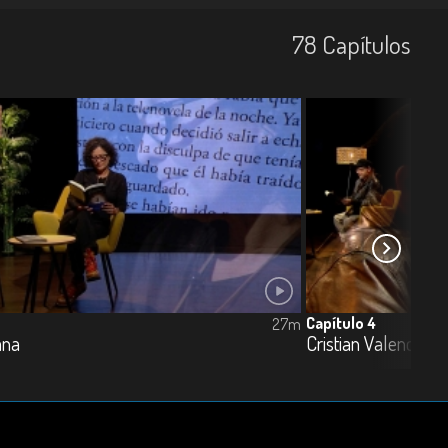
78
Capí­tulos
Capítulo 4
27m
ana
Cristian Valencia