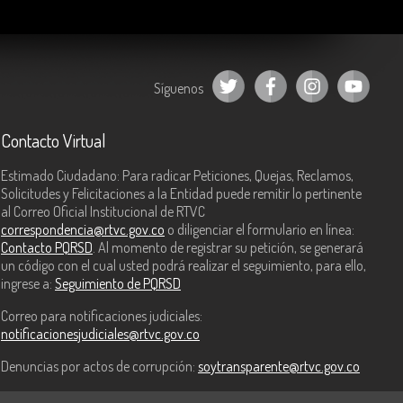
Síguenos
Contacto Virtual
Estimado Ciudadano: Para radicar Peticiones, Quejas, Reclamos,
Solicitudes y Felicitaciones a la Entidad puede remitir lo pertinente
al Correo Oficial Institucional de RTVC
correspondencia@rtvc.gov.co
o diligenciar el formulario en línea:
Contacto PQRSD
. Al momento de registrar su petición, se generará
un código con el cual usted podrá realizar el seguimiento, para ello,
ingrese a:
Seguimiento de PQRSD
Correo para notificaciones judiciales:
notificacionesjudiciales@rtvc.gov.co
Denuncias por actos de corrupción:
soytransparente@rtvc.gov.co