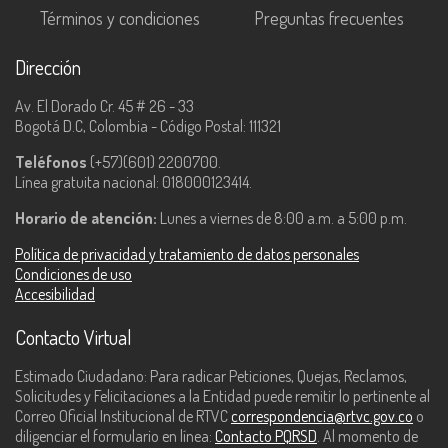
Términos y condiciones
Preguntas frecuentes
Dirección
Av. El Dorado Cr. 45 # 26 - 33
Bogotá D.C, Colombia - Código Postal: 111321
Teléfonos
(+57)(601) 2200700.
Línea gratuita nacional: 018000123414.
Horario de atención:
Lunes a viernes de 8:00 a.m. a 5:00 p.m.
Política de privacidad y tratamiento de datos personales
Condiciones de uso
Accesibilidad
Contacto Virtual
Estimado Ciudadano: Para radicar Peticiones, Quejas, Reclamos,
Solicitudes y Felicitaciones a la Entidad puede remitir lo pertinente al
Correo Oficial Institucional de RTVC
correspondencia@rtvc.gov.co
o
diligenciar el formulario en línea:
Contacto PQRSD
. Al momento de