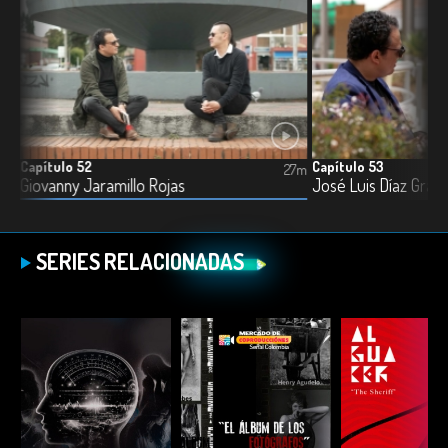
Capítulo 52
Capítulo 53
6m
27m
Giovanny Jaramillo Rojas
José Luis Díaz Gran
SERIES RELACIONADAS