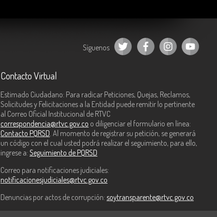
Síguenos
Contacto Virtual
Estimado Ciudadano: Para radicar Peticiones, Quejas, Reclamos,
Solicitudes y Felicitaciones a la Entidad puede remitir lo pertinente
al Correo Oficial Institucional de RTVC
correspondencia@rtvc.gov.co
o diligenciar el formulario en línea:
Contacto PQRSD
. Al momento de registrar su petición, se generará
un código con el cual usted podrá realizar el seguimiento, para ello,
ingrese a:
Seguimiento de PQRSD
Correo para notificaciones judiciales:
notificacionesjudiciales@rtvc.gov.co
Denuncias por actos de corrupción:
soytransparente@rtvc.gov.co