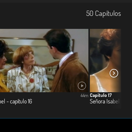
50
Capí­tulos
Capítulo 17
44m
el - capítulo 16
Señora Isabel - capí