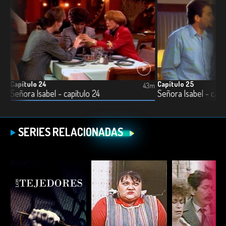
Capítulo 24
Capítulo 25
4m
43m
Señora Isabel - capítulo 24
Señora Isabel - capí
SERIES RELACIONADAS