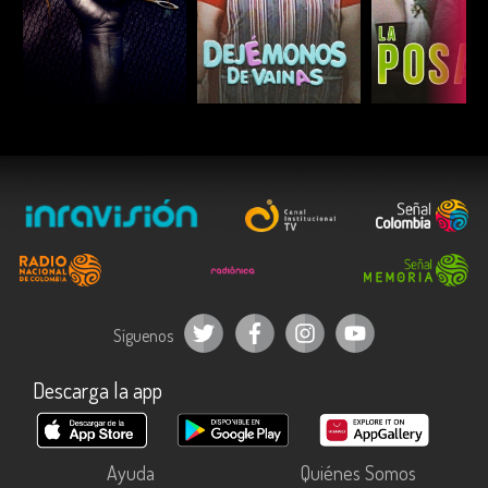
ESCUCHAR
ESCUCHAR
ESCUC
Síguenos
Descarga la app
Ayuda
Quiénes Somos