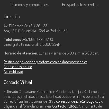
Términos y condiciones
Preguntas frecuentes
Dirección
Av. El Dorado Cr. 45 # 26 - 33
Bogotá D.C, Colombia - Código Postal: 111321
Teléfonos
(+57)(601) 2200700.
Línea gratuita nacional: 018000123414.
Horario de atención:
Lunes a viernes de 8:00 a.m. a 5:00 p.m.
Política de privacidad y tratamiento de datos personales
Condiciones de uso
Accesibilidad
Contacto Virtual
Estimado Ciudadano: Para radicar Peticiones, Quejas, Reclamos,
Solicitudes y Felicitaciones a la Entidad puede remitir lo pertinente al
Correo Oficial Institucional de RTVC
correspondencia@rtvc.gov.co
o
diligenciar el formulario en línea:
Contacto PQRSD
. Al momento de