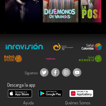
ESCUCHAR
ESCUCHAR
ESCUC
Síguenos
Descarga la app
Ayuda
Quiénes Somos