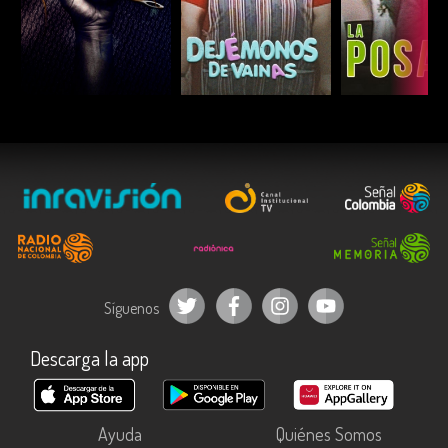
ESCUCHAR
ESCUCHAR
ESCUC
Síguenos
Descarga la app
Ayuda
Quiénes Somos