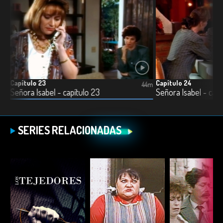
Capítulo 23
Capítulo 24
4m
44m
Señora Isabel - capítulo 23
Señora Isabel - capí
SERIES RELACIONADAS