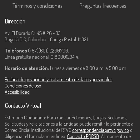
Términos y condiciones
Preguntas frecuentes
Dirección
Av. El Dorado Cr. 45 # 26 - 33
Bogotá D.C, Colombia - Código Postal: 111321
Teléfonos
(+57)(601) 2200700.
Línea gratuita nacional: 018000123414.
Horario de atención:
Lunes a viernes de 8:00 a.m. a 5:00 p.m.
Política de privacidad y tratamiento de datos personales
Condiciones de uso
Accesibilidad
Contacto Virtual
Estimado Ciudadano: Para radicar Peticiones, Quejas, Reclamos,
Solicitudes y Felicitaciones a la Entidad puede remitir lo pertinente al
Correo Oficial Institucional de RTVC
correspondencia@rtvc.gov.co
o
diligenciar el formulario en línea:
Contacto PQRSD
. Al momento de