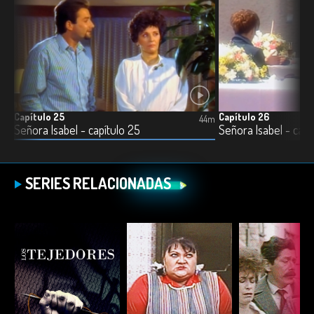
Capítulo 25
Capítulo 26
3m
44m
Señora Isabel - capítulo 25
Señora Isabel - capí
SERIES RELACIONADAS