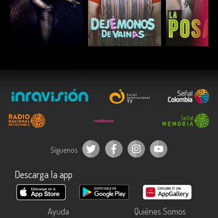
ESCUCHAR
ESCUCHAR
ESCUC
Síguenos
Descarga la app
Ayuda
Quiénes Somos