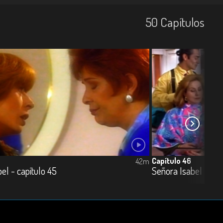
50
Capí­tulos
Capítulo 46
42m
el - capítulo 45
Señora Isabel - cap