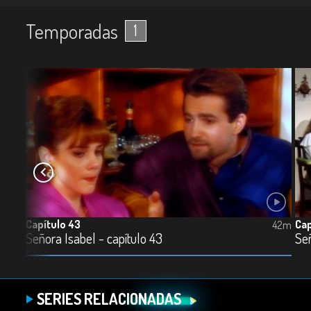
Temporadas
1
Capítulo 43
Cap
43m
42m
Señora Isabel - capítulo 43
Señ
SERIES RELACIONADAS