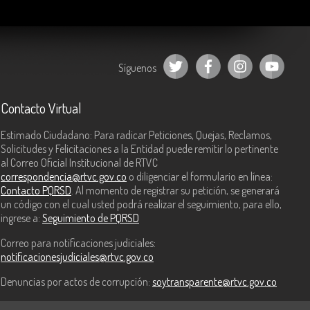
Síguenos
Contacto Virtual
Estimado Ciudadano: Para radicar Peticiones, Quejas, Reclamos,
Solicitudes y Felicitaciones a la Entidad puede remitir lo pertinente
al Correo Oficial Institucional de RTVC
correspondencia@rtvc.gov.co
o diligenciar el formulario en línea:
Contacto PQRSD
. Al momento de registrar su petición, se generará
un código con el cual usted podrá realizar el seguimiento, para ello,
ingrese a:
Seguimiento de PQRSD
Correo para notificaciones judiciales:
notificacionesjudiciales@rtvc.gov.co
Denuncias por actos de corrupción:
soytransparente@rtvc.gov.co