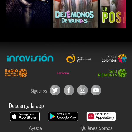
ESCUCHAR
ESCUCHAR
ESCUC
Síguenos
Descarga la app
Ayuda
Quiénes Somos