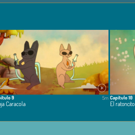
ítulo 9
Capítulo 10
5m
uja Caracola
El ratoncito