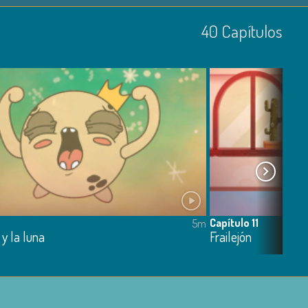
40
Capí­tulos
Capítulo 11
5m
 y la luna
Frailejón