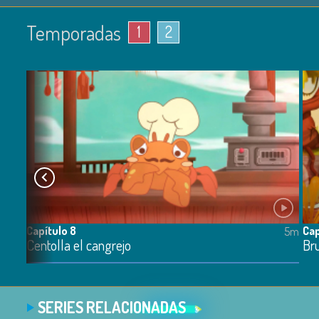
Temporadas
1
2
Capítulo 8
Cap
5m
5m
Centolla el cangrejo
Br
SERIES RELACIONADAS