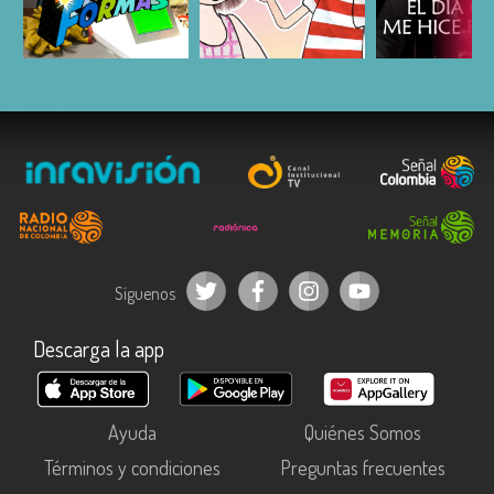
ESCUCHAR
ESCUCHAR
ESCUC
Síguenos
Descarga la app
Ayuda
Quiénes Somos
Términos y condiciones
Preguntas frecuentes