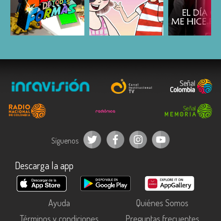
ESCUCHAR
ESCUCHAR
ESCUC
Síguenos
Descarga la app
Ayuda
Quiénes Somos
Términos y condiciones
Preguntas frecuentes