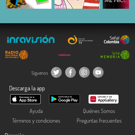
ESCUCHAR
ESCUCHAR
ESCUC
Síguenos
Descarga la app
Ayuda
Quiénes Somos
Términos y condiciones
Preguntas frecuentes