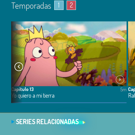
Temporadas
1
2
Capítulo 13
Cap
5m
5m
Yo quiero a mi tierra
Rat
SERIES RELACIONADAS