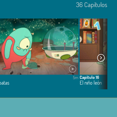
36
Capí­tulos
Capítulo 16
5m
patas
El niño león