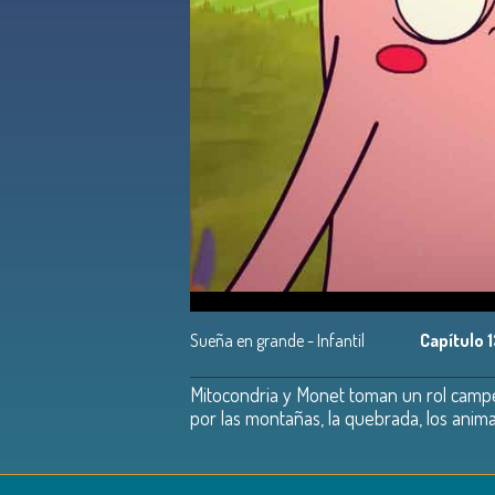
Sueña en grande - Infantil
Capítulo 
Mitocondria y Monet toman un rol campes
por las montañas, la quebrada, los anima