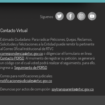
Síguenos
Contacto Virtual
Estimado Ciudadano: Para radicar Peticiones, Quejas, Reclamos,
Solicitudes y Felicitaciones a la Entidad puede remitir lo pertinente
al Correo Oficial Institucional de RTVC
correspondencia@rtvc.gov.co
o diligenciar el formulario en línea:
Contacto PQRSD
. Al momento de registrar su petición, se generará
un código con el cual usted podrá realizar el seguimiento, para ello,
ingrese a:
Seguimiento de PQRSD
Correo para notificaciones judiciales:
notificacionesjudiciales@rtvc.gov.co
Denuncias por actos de corrupción:
soytransparente@rtvc.gov.co