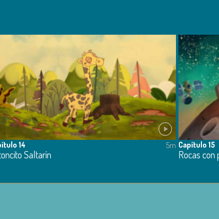
ítulo 14
Capítulo 15
5m
oncito Saltarín
Rocas con 