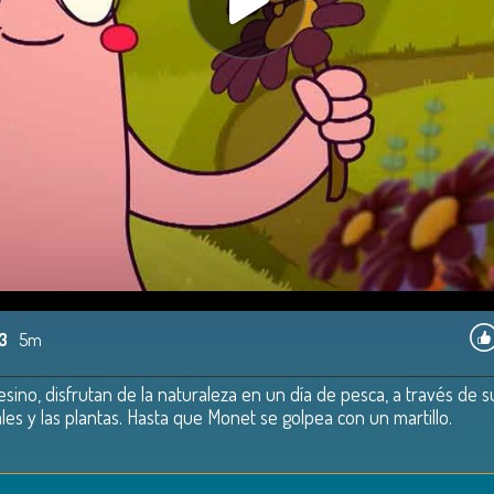
13
5m
ino, disfrutan de la naturaleza en un día de pesca, a través de 
les y las plantas. Hasta que Monet se golpea con un martillo.