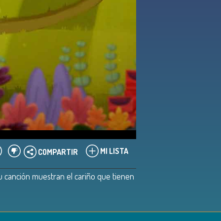
MI LISTA
COMPARTIR
su canción muestran el cariño que tienen