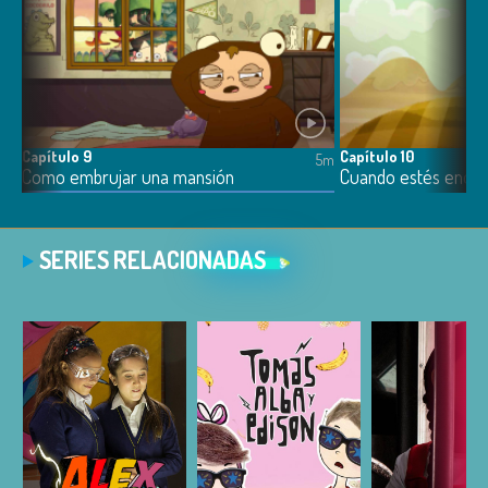
Capítulo 9
Capítulo 10
5m
5m
Como embrujar una mansión
Cuando estés enoja
SERIES RELACIONADAS