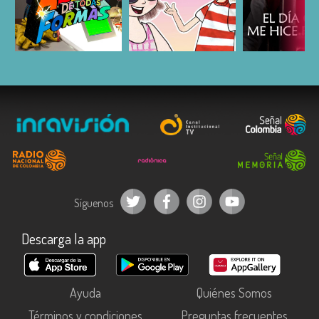
ESCUCHAR
ESCUCHAR
ESCUC
Síguenos
Descarga la app
Ayuda
Quiénes Somos
Términos y condiciones
Preguntas frecuentes