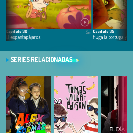
Capítulo 38
Capítulo 39
5m
5m
El espantapájaros
Huga la tortuga y lo
SERIES RELACIONADAS