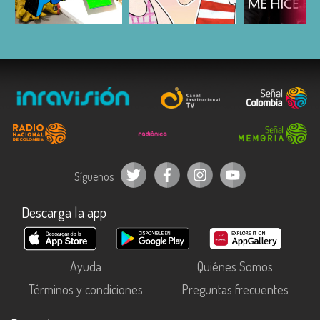
ESCUCHAR
ESCUCHAR
ESCUC
Síguenos
Descarga la app
Ayuda
Quiénes Somos
Términos y condiciones
Preguntas frecuentes