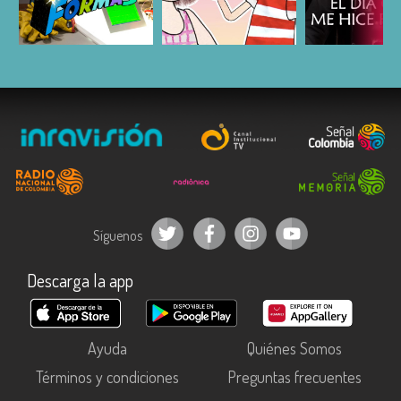
ESCUCHAR
ESCUCHAR
ESCUC
Síguenos
Descarga la app
Ayuda
Quiénes Somos
Términos y condiciones
Preguntas frecuentes