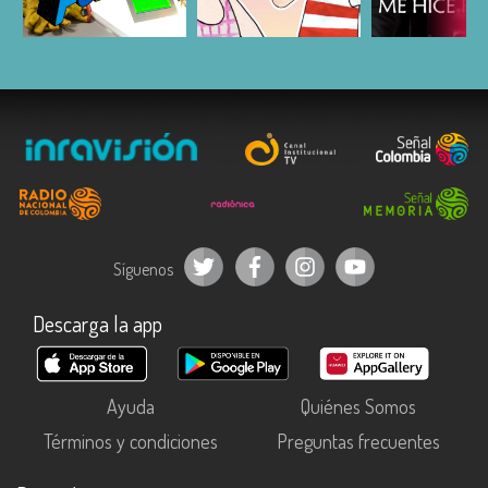
ESCUCHAR
ESCUCHAR
ESCUC
Síguenos
Descarga la app
Ayuda
Quiénes Somos
Términos y condiciones
Preguntas frecuentes