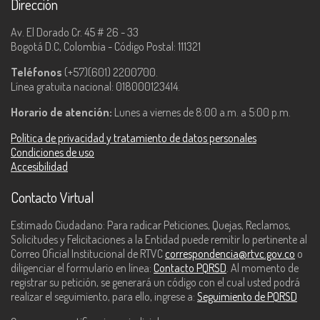
Dirección
Av. El Dorado Cr. 45 # 26 - 33
Bogotá D.C, Colombia - Código Postal: 111321
Teléfonos
(+57)(601) 2200700.
Línea gratuita nacional: 018000123414.
Horario de atención:
Lunes a viernes de 8:00 a.m. a 5:00 p.m.
Política de privacidad y tratamiento de datos personales
Condiciones de uso
Accesibilidad
Contacto Virtual
Estimado Ciudadano: Para radicar Peticiones, Quejas, Reclamos,
Solicitudes y Felicitaciones a la Entidad puede remitir lo pertinente al
Correo Oficial Institucional de RTVC
correspondencia@rtvc.gov.co
o
diligenciar el formulario en línea:
Contacto PQRSD
. Al momento de
registrar su petición, se generará un código con el cual usted podrá
realizar el seguimiento, para ello, ingrese a:
Seguimiento de PQRSD