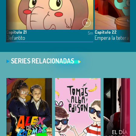
Capítulo 21
Capítulo 22
5m
5m
Elefantito
Empera la tetera
SERIES RELACIONADAS