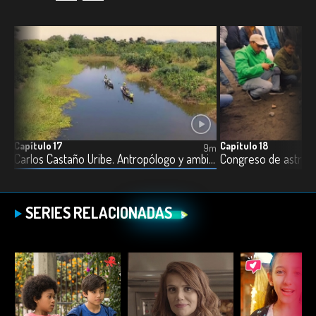
Capítulo 17
Capítulo 18
8m
9m
Carlos Castaño Uribe. Antropólogo y ambientalista
Congreso de astrobi
SERIES RELACIONADAS