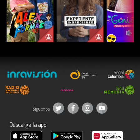
ESCUCHAR
ESCUCHAR
ESCUC
Síguenos
Descarga la app