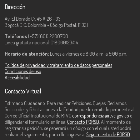
Dirección
Av. El Dorado Cr. 45 # 26 - 33
Bogotá D.C, Colombia - Código Postal: 111321
Teléfonos
(+57)(601) 2200700.
Línea gratuita nacional: 018000123414.
Horario de atención:
Lunes a viernes de 8:00 a.m. a 5:00 p.m.
Política de privacidad y tratamiento de datos personales
Condiciones de uso
Accesibilidad
Contacto Virtual
Estimado Ciudadano: Para radicar Peticiones, Quejas, Reclamos,
Solicitudes y Felicitaciones a la Entidad puede remitir lo pertinente al
Correo Oficial Institucional de RTVC
correspondencia@rtvc.gov.co
o
diligenciar el formulario en línea:
Contacto PQRSD
. Al momento de
registrar su petición, se generará un código con el cual usted podrá
realizar el seguimiento, para ello, ingrese a:
Seguimiento de PQRSD