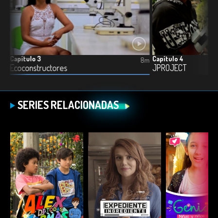
Capítulo 3
Capítulo 4
8m
8m
Ecoconstructores
JPROJECT
SERIES RELACIONADAS