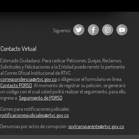
Síguenos
Contacto Virtual
Estimado Ciudadano: Para radicar Peticiones, Quejas, Reclamos,
Solicitudes y Felicitaciones a la Entidad puede remitir lo pertinente
al Correo Oficial Institucional de RTVC
correspondencia@rtvc.gov.co
o diligenciar el formulario en línea:
Contacto PQRSD
. Al momento de registrar su petición, se generará
un código con el cual usted podrá realizar el seguimiento, para ello,
ingrese a:
Seguimiento de PQRSD
Correo para notificaciones judiciales:
notificacionesjudiciales@rtvc.gov.co
Denuncias por actos de corrupción:
soytransparente@rtvc.gov.co