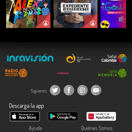
ESCUCHAR
ESCUCHAR
ESCUC
Síguenos
Descarga la app
Ayuda
Quiénes Somos