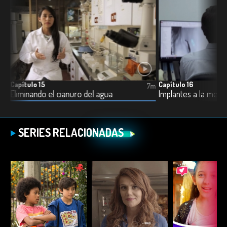
Capítulo 15
Capítulo 16
8m
7m
Eliminando el cianuro del agua
Implantes a la medi
SERIES RELACIONADAS