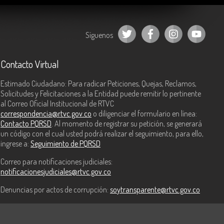
Síguenos
Contacto Virtual
Estimado Ciudadano: Para radicar Peticiones, Quejas, Reclamos,
Solicitudes y Felicitaciones a la Entidad puede remitir lo pertinente
al Correo Oficial Institucional de RTVC
correspondencia@rtvc.gov.co
o diligenciar el formulario en línea:
Contacto PQRSD
. Al momento de registrar su petición, se generará
un código con el cual usted podrá realizar el seguimiento, para ello,
ingrese a:
Seguimiento de PQRSD
Correo para notificaciones judiciales:
notificacionesjudiciales@rtvc.gov.co
Denuncias por actos de corrupción:
soytransparente@rtvc.gov.co