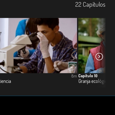
22
Capí­tulos
Capítulo 10
8m
iencia
Granja ecológica, E