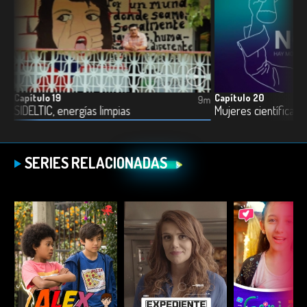
Capítulo 19
Capítulo 20
8m
9m
SIDELTIC, energías limpias
Mujeres científicas
SERIES RELACIONADAS