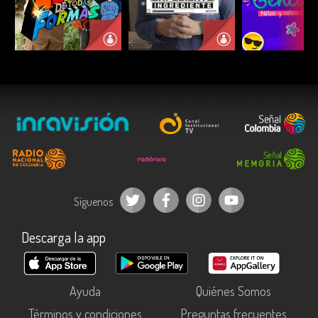
ESCUCHAR
ESCUCHAR
ESCUC
Síguenos
Descarga la app
Ayuda
Quiénes Somos
Términos y condiciones
Preguntas frecuentes