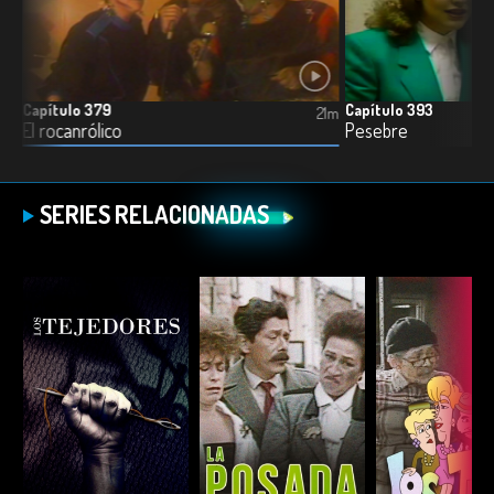
Capítulo 379
Capítulo 393
21m
21m
El rocanrólico
Pesebre
SERIES RELACIONADAS