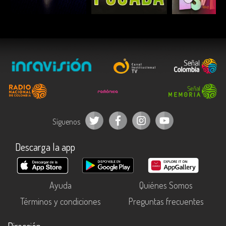
ESCUCHAR
ESCUCHAR
ESCUC
Síguenos
Descarga la app
Ayuda
Quiénes Somos
Términos y condiciones
Preguntas frecuentes