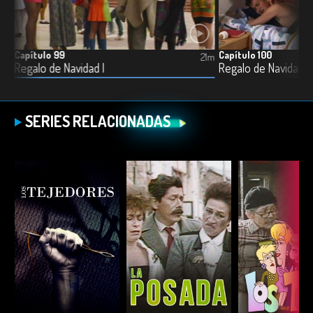
Capítulo 99
Capítulo 100
21m
21m
Regalo de Navidad I
Regalo de Navidad II
SERIES RELACIONADAS
ESCUCHAR
ESCUCHAR
ESCUC