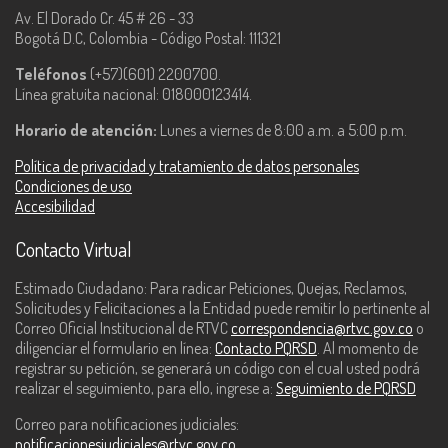
Av. El Dorado Cr. 45 # 26 - 33
Bogotá D.C, Colombia - Código Postal: 111321
Teléfonos
(+57)(601) 2200700.
Línea gratuita nacional: 018000123414.
Horario de atención:
Lunes a viernes de 8:00 a.m. a 5:00 p.m.
Política de privacidad y tratamiento de datos personales
Condiciones de uso
Accesibilidad
Contacto Virtual
Estimado Ciudadano: Para radicar Peticiones, Quejas, Reclamos,
Solicitudes y Felicitaciones a la Entidad puede remitir lo pertinente al
Correo Oficial Institucional de RTVC
correspondencia@rtvc.gov.co
o
diligenciar el formulario en línea:
Contacto PQRSD
. Al momento de
registrar su petición, se generará un código con el cual usted podrá
realizar el seguimiento, para ello, ingrese a:
Seguimiento de PQRSD
Correo para notificaciones judiciales:
notificacionesjudiciales@rtvc.gov.co