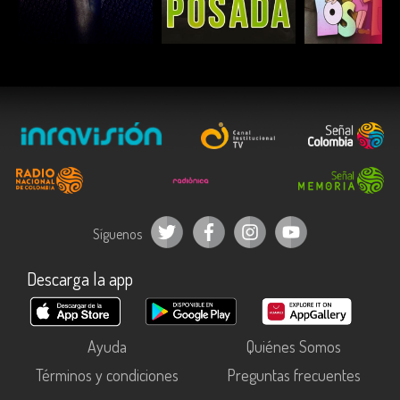
ESCUCHAR
ESCUCHAR
ESCUC
Síguenos
Descarga la app
Ayuda
Quiénes Somos
Términos y condiciones
Preguntas frecuentes