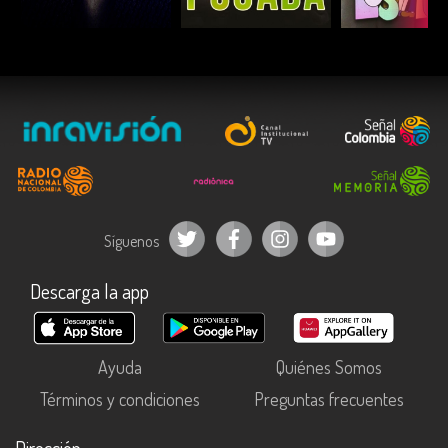
ESCUCHAR
ESCUCHAR
ESCUC
Síguenos
Descarga la app
Ayuda
Quiénes Somos
Términos y condiciones
Preguntas frecuentes