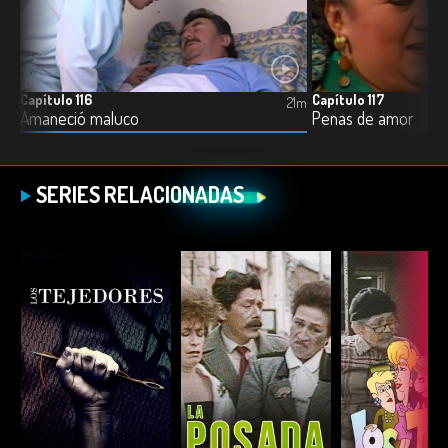
Capítulo 116
Capítulo 117
21m
21m
Amaneció maluco
Penas de amor
SERIES RELACIONADAS