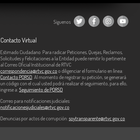
Síguenos
Contacto Virtual
Estimado Ciudadano: Para radicar Peticiones, Quejas, Reclamos,
Solicitudes y Felicitaciones a la Entidad puede remitir lo pertinente
al Correo Oficial Institucional de RTVC
correspondencia@rtvc.gov.co
o diligenciar el formulario en línea:
Contacto PQRSD
. Al momento de registrar su petición, se generará
un código con el cual usted podrá realizar el seguimiento, para ello,
ingrese a:
Seguimiento de PQRSD
Correo para notificaciones judiciales:
notificacionesjudiciales@rtvc.gov.co
Denuncias por actos de corrupción:
soytransparente@rtvc.gov.co