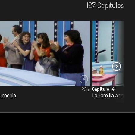
127
Capí­tulos
Capítulo 14
23m
 armonía
La Familia armonía 