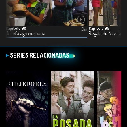
Capítulo 98
Capítulo 99
21m
21m
Josefa agropecuaria
Regalo de Navidad I
SERIES RELACIONADAS