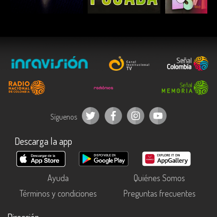
ESCUCHAR
ESCUCHAR
ESCUC
Síguenos
Descarga la app
Ayuda
Quiénes Somos
Términos y condiciones
Preguntas frecuentes