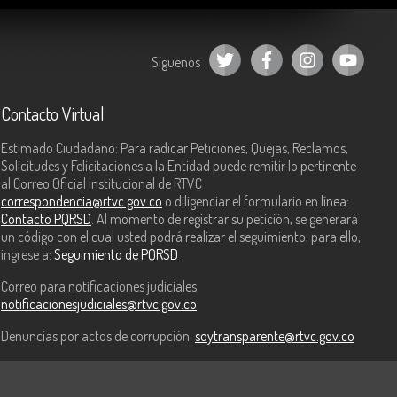
Síguenos
Contacto Virtual
Estimado Ciudadano: Para radicar Peticiones, Quejas, Reclamos,
Solicitudes y Felicitaciones a la Entidad puede remitir lo pertinente
al Correo Oficial Institucional de RTVC
correspondencia@rtvc.gov.co
o diligenciar el formulario en línea:
Contacto PQRSD
. Al momento de registrar su petición, se generará
un código con el cual usted podrá realizar el seguimiento, para ello,
ingrese a:
Seguimiento de PQRSD
Correo para notificaciones judiciales:
notificacionesjudiciales@rtvc.gov.co
Denuncias por actos de corrupción:
soytransparente@rtvc.gov.co