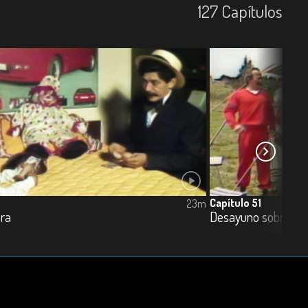
127
Capí­tulos
Capítulo 51
23m
ra
Desayuno sobre la 