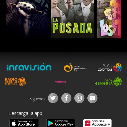
ESCUCHAR
ESCUCHAR
ESCUC
Síguenos
Descarga la app