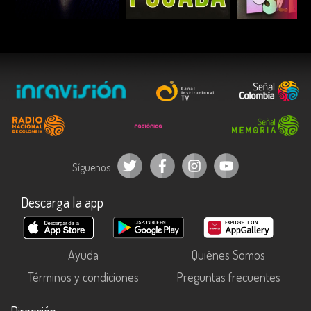
ESCUCHAR
ESCUCHAR
ESCUC
Síguenos
Descarga la app
Ayuda
Quiénes Somos
Términos y condiciones
Preguntas frecuentes