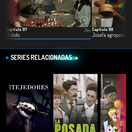
Capítulo 97
Capítulo 98
21m
21m
El ídolo
Josefa agropecuari
SERIES RELACIONADAS