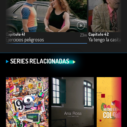
Capítulo 41
Capítulo 42
3m
23m
Ejercicios peligrosos
Ya tengo la casita
SERIES RELACIONADAS