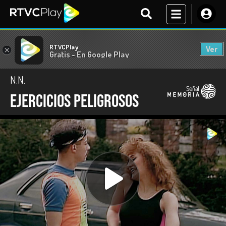
RTVCPlay
Ver
×
Gratis - En Google Play
N.N.
Ejercicios peligrosos