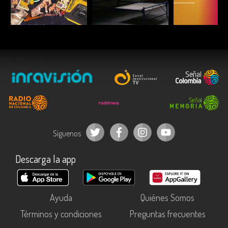
ESCUCHAR
ESCUCHAR
ESCUC
Síguenos
Descarga la app
Ayuda
Quiénes Somos
Términos y condiciones
Preguntas frecuentes