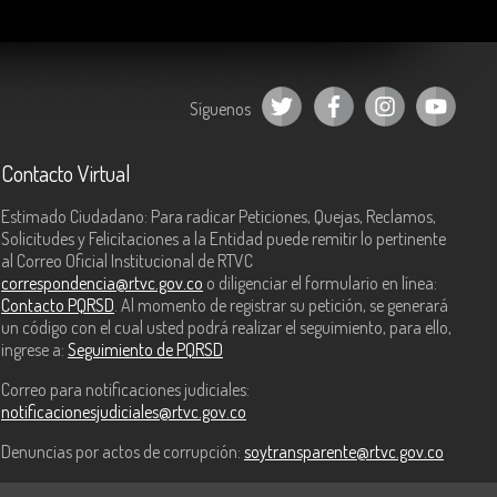
Síguenos
Contacto Virtual
Estimado Ciudadano: Para radicar Peticiones, Quejas, Reclamos,
Solicitudes y Felicitaciones a la Entidad puede remitir lo pertinente
al Correo Oficial Institucional de RTVC
correspondencia@rtvc.gov.co
o diligenciar el formulario en línea:
Contacto PQRSD
. Al momento de registrar su petición, se generará
un código con el cual usted podrá realizar el seguimiento, para ello,
ingrese a:
Seguimiento de PQRSD
Correo para notificaciones judiciales:
notificacionesjudiciales@rtvc.gov.co
Denuncias por actos de corrupción:
soytransparente@rtvc.gov.co