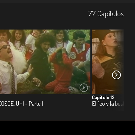
77
Capí­tulos
Capítulo 12
OEOE, UH! - Parte II
El feo y la bestia