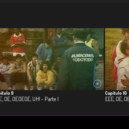
ítulo 9
Capítulo 10
, OE, OEOEOE, UH! - Parte I
EEE, OE, OE