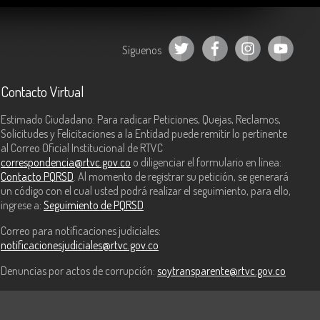
Síguenos
Contacto Virtual
Estimado Ciudadano: Para radicar Peticiones, Quejas, Reclamos,
Solicitudes y Felicitaciones a la Entidad puede remitir lo pertinente
al Correo Oficial Institucional de RTVC
correspondencia@rtvc.gov.co
o diligenciar el formulario en línea:
Contacto PQRSD
. Al momento de registrar su petición, se generará
un código con el cual usted podrá realizar el seguimiento, para ello,
ingrese a:
Seguimiento de PQRSD
Correo para notificaciones judiciales:
notificacionesjudiciales@rtvc.gov.co
Denuncias por actos de corrupción:
soytransparente@rtvc.gov.co