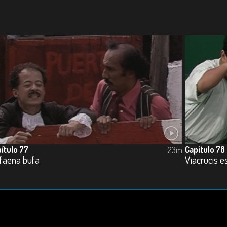
ítulo 77
Capítulo 78
23m
 faena bufa
Viacrucis e