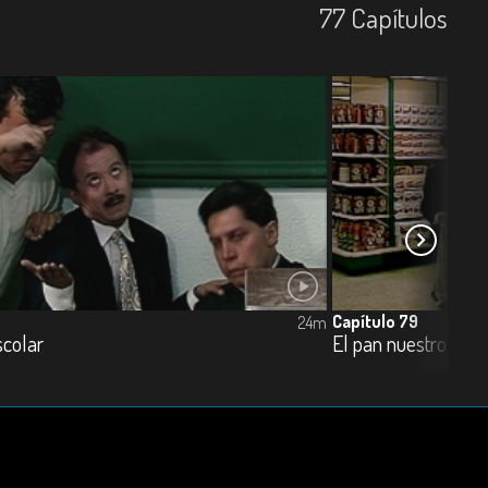
77
Capí­tulos
Capítulo 79
24m
scolar
El pan nuestro de c