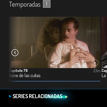
Temporadas
1
Capítulo 76
Cap
24m
23m
Nene de las cuitas
La
SERIES RELACIONADAS