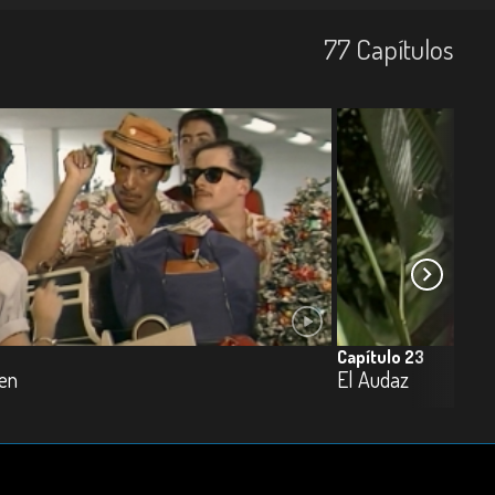
77
Capí­tulos
Capítulo 23
ven
El Audaz