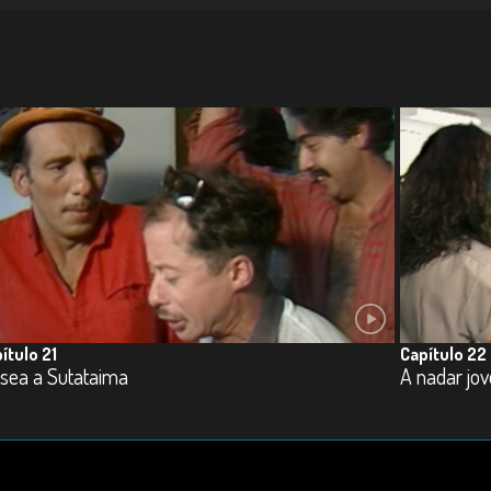
ítulo 21
Capítulo 22
isea a Sutataima
A nadar jo