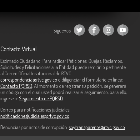
Síguenos
Contacto Virtual
Estimado Ciudadano: Para radicar Peticiones, Quejas, Reclamos,
Solicitudes y Felicitaciones a la Entidad puede remitir lo pertinente
al Correo Oficial Institucional de RTVC
correspondencia@rtvc.gov.co
o diligenciar el formulario en línea:
Contacto PQRSD
. Al momento de registrar su petición, se generará
un código con el cual usted podrá realizar el seguimiento, para ello,
ingrese a:
Seguimiento de PQRSD
Correo para notificaciones judiciales:
notificacionesjudiciales@rtvc.gov.co
Denuncias por actos de corrupción:
soytransparente@rtvc.gov.co